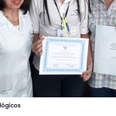
ctv@ctv.com.br
(83) 2107-6262
lógicos
(83) 99626-1444
 Normal De