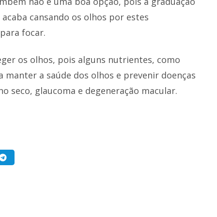
ambém não é uma boa opção, pois a graduação
 acaba cansando os olhos por estes
para focar.
er os olhos, pois alguns nutrientes, como
ra manter a saúde dos olhos e prevenir doenças
ho seco, glaucoma e degeneração macular.