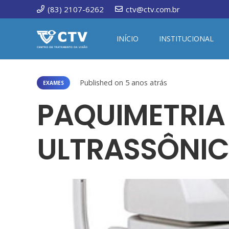
(83) 2107-6262
ctv@ctv.com.br
INÍCIO
INSTITUCIONAL
Published on
5 anos atrás
EXAMES
PAQUIMETRIA
ULTRASSÔNI