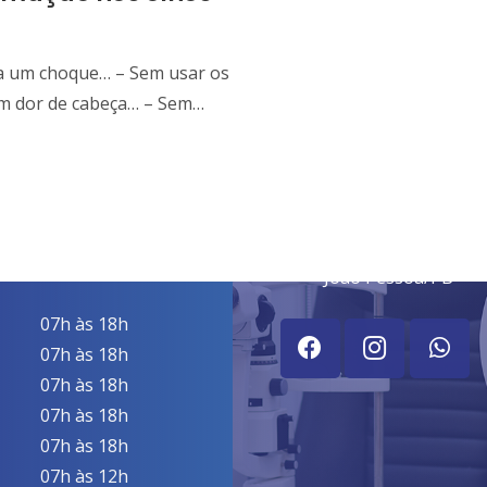
va um choque… – Sem usar os
com dor de cabeça… – Sem…
ctv@ctv.com.br
(83) 2107-6262
(83) 99626-1444
 Normal De
Praça da Independên
dimento
João Pessoa/PB
07h às 18h
07h às 18h
07h às 18h
07h às 18h
07h às 18h
07h às 12h