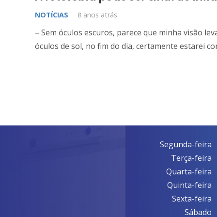
NOTÍCIAS
8 anos atrás
– Sem óculos escuros, parece que minha visão le
óculos de sol, no fim do dia, certamente estarei 
Horário
Aten
Segunda-feira
Terça-feira
Quarta-feira
Quinta-feira
Sexta-feira
Sábado